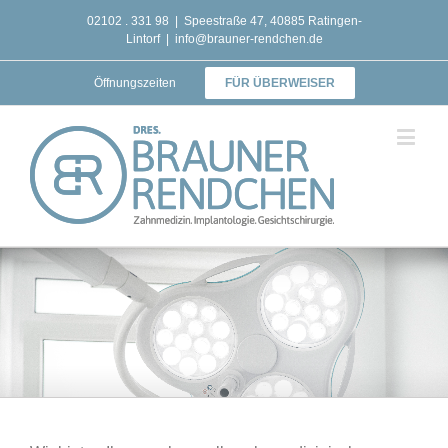
02102 . 331 98
|
Speestraße 47, 40885 Ratingen-
Lintorf
|
info@brauner-rendchen.de
Öffnungszeiten
FÜR ÜBERWEISER