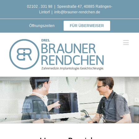
02102 . 331 98
|
Speestraße 47, 40885 Ratingen-
Lintorf
|
info@brauner-rendchen.de
Öffnungszeiten
FÜR ÜBERWEISER